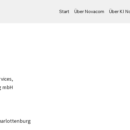
Start
Über Novacom
Über KI N
vices,
ng mbH
Charlottenburg