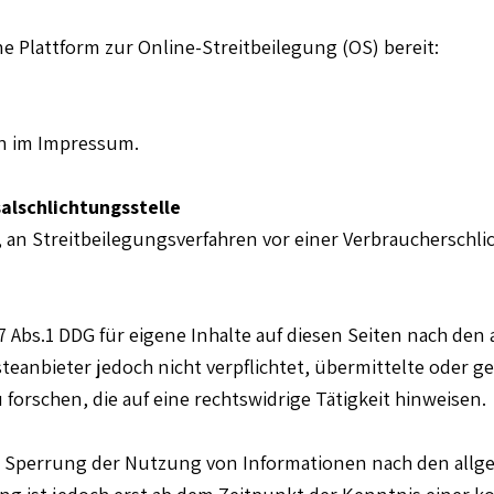
e Plattform zur Online-Streitbeilegung (OS) bereit:
en im Impressum.
l­schlichtungs­stelle
et, an Streitbeilegungsverfahren vor einer Verbraucherschl
7 Abs.1 DDG für eigene Inhalte auf diesen Seiten nach den
nsteanbieter jedoch nicht verpflichtet, übermittelte oder 
rschen, die auf eine rechtswidrige Tätigkeit hinweisen.
 Sperrung der Nutzung von Informationen nach den allg
ng ist jedoch erst ab dem Zeitpunkt der Kenntnis einer 